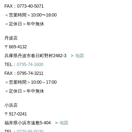
得ることが困難な場合。
FAX：0773-40-5071
個人データの共同利用
＜営業時間＞10:00〜18:00
＜定休日＞年中無休
共同して利用するものの範囲 株式会社イシンホ
ールディングス
丹波店
イシンホーム住宅研究会加盟参加店、協力業者
〒669-4132
お客様の個人情報の管理
兵庫県丹波市春日町野村2482-3
地図
危険防止に対する適切な管理に努めるとともに、
TEL：
0795-74-1600
社員への周知徹底を実施しています。
FAX：0795-74-3211
個人情報の開示、訂正、追加利用停
＜営業時間＞10:00～17:00
止、消去
＜定休日＞年中無休
小浜店
当社が保有する個人情報について、お客様ご自身
が、開示、訂正、追加、利用停止、
〒917-0241
消去を要望される場合は、当社のお問い合わせ窓
福井県小浜市遠敷5-404
地図
口まで直接ご請求ください。
TEL：
0770-56-5020