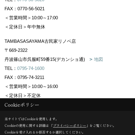
個人情報の安全管理の点から、法令の規定により
FAX：0770-56-5021
特別な手続きが定められている
場合を除き、必要な調査を行い、すみやかなに対
＜営業時間＞10:00～17:00
応させていただきます。
＜定休日＞年中無休
窓口
TAMBASASAYAMA古民家リノベ店
株式会社 森下住建
〒669-2322
〒623-0031 京都府綾部市味方町鴨ノ堂96-2
丹波篠山市呉服町59番15(デカンショ通)
地図
TEL
0773-40-5070
FAX 0773-40-5071
TEL：
0795-74-1600
FAX：0795-74-3211
＜営業時間＞10:00～16:00
＜定休日＞不定休
Cookieポリシー
Copyright (c) 株式会社森下住建. All Rights Reserved.
当サイトではCookieを使用します。
Cookieの使用に関する詳細は 「
プライバシーポリシー
」をご覧ください。
Produced by
ゴデスクリエイト
Cookieを受け入れるか拒否するか選択してください。