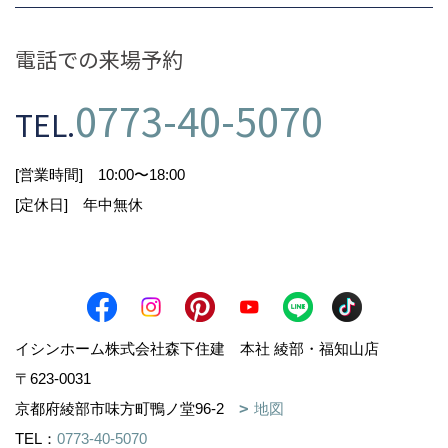
○当社の各事業の商品・サービス向上・開発のた
め、お客様からご意見をいただくため。
○その他、お客様とご連絡する必要が生じた場
電話での来場予約
合。
0773-40-5070
第三者への提供
TEL.
以下のいずれかに該当する場合は、お客様からご
[営業時間] 10:00〜18:00
提供いただいた個人情報を
[定休日] 年中無休
第三者に提供することがあります。
○お客様の同意がある場合。
○業務を円滑に進める等の理由で外部業者に取り
扱いを委託する場合。
(十分な保護水準を備えている委託先を選定し
適切な管理を実施します。)
イシンホーム株式会社森下住建 本社 綾部・福知山店
○法令、行政指導、官公庁の命令・指示・協力依
〒623-0031
頼に基づき必要と判断される場合。
○人の生命、身体または財産の保護のために必要
京都府綾部市味方町鴨ノ堂96-2
地図
であって、お客様の同意を
TEL：
0773-40-5070