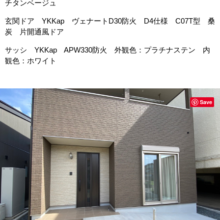
チタンベージュ
玄関ドア YKKap ヴェナートD30防火 D4仕様 C07T型 桑
炭 片開通風ドア
サッシ YKKap APW330防火 外観色：プラチナステン 内
観色：ホワイト
Save