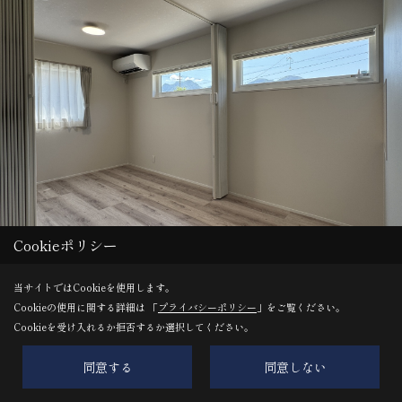
Cookieポリシー
7.5帖の主寝室。
当サイトではCookieを使用します。
Cookieの使用に関する詳細は 「
プライバシーポリシー
」をご覧ください。
Cookieを受け入れるか拒否するか選択してください。
クロス：天井/ルノン RH9354 壁/シンコール BA7014
同意する
同意しない
床材：LIXIL ラシッサD ホワイトオーク