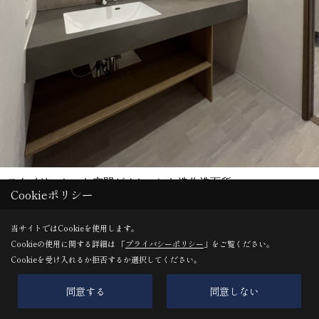
スタイリッシュな空間がオシャレな造作洗面所
Cookieポリシー
ユニークな形のウォールミラーがワンランクアップのアクセン
トに
当サイトではCookieを使用します。
Cookieの使用に関する詳細は 「
プライバシーポリシー
」をご覧ください。
Cookieを受け入れるか拒否するか選択してください。
洗面化粧台：アイカ工業 スタイリッシュカウンター アンダ
同意する
同意しない
ーボウルタイプ
クロス：天井/ルノンRF8372 壁/サンゲツFE76021