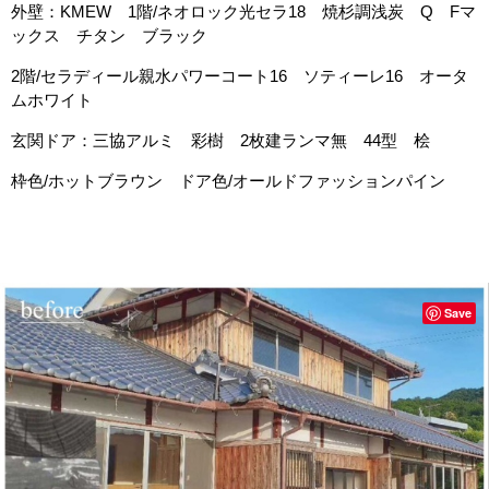
外壁：KMEW 1階/ネオロック光セラ18 焼杉調浅炭 Q Fマ
ックス チタン ブラック
2階/セラディール親水パワーコート16 ソティーレ16 オータ
ムホワイト
玄関ドア：三協アルミ 彩樹 2枚建ランマ無 44型 桧
枠色/ホットブラウン ドア色/オールドファッションパイン
Save