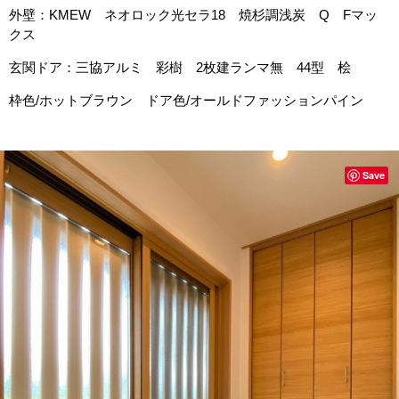
外壁：KMEW ネオロック光セラ18 焼杉調浅炭 Q Fマッ
クス
玄関ドア：三協アルミ 彩樹 2枚建ランマ無 44型 桧
枠色/ホットブラウン ドア色/オールドファッションパイン
Save