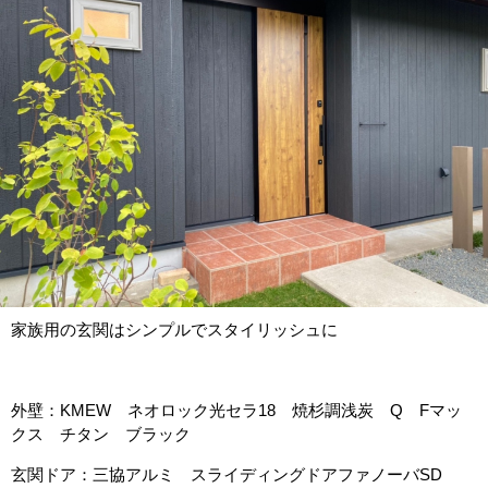
家族用の玄関はシンプルでスタイリッシュに
外壁：KMEW ネオロック光セラ18 焼杉調浅炭 Q Fマッ
クス チタン ブラック
玄関ドア：三協アルミ スライディングドアファノーバSD