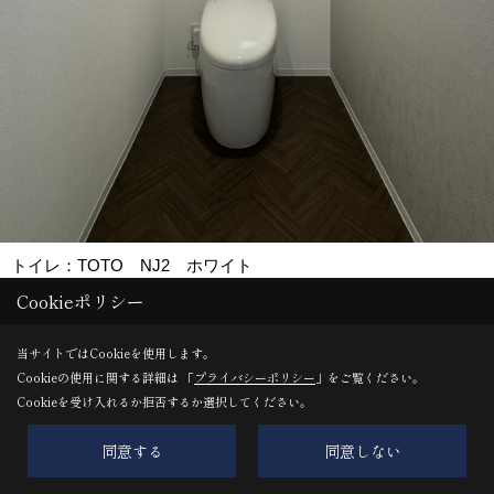
トイレ：TOTO NJ2 ホワイト
Cookieポリシー
クロス：シンコール 天井・壁/SLP236 アクセント/SLP262
クッションフロア：シンコール E1049
当サイトではCookieを使用します。
Cookieの使用に関する詳細は 「
プライバシーポリシー
」をご覧ください。
横すべり出し窓：LIXIL サーモスⅡ W350×H350
Cookieを受け入れるか拒否するか選択してください。
同意する
同意しない