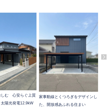
愉しむ 心安らぐ上質
「大
家事動線とくつろぎをデザインし
太陽光発電12.9kW
風モ
た、開放感あふれる住まい