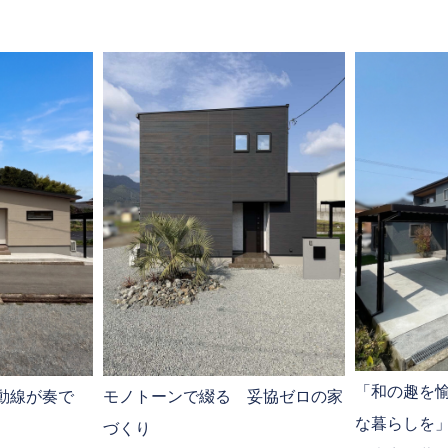
「和の趣を
モノトーンで綴る 妥協ゼロの家
動線が奏で
な暮らしを」
づくり