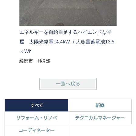
エネルギーを自給自足するハイエンドな平
デザイン
屋 太陽光発電14.4kW ＋大容量蓄電池13.5
らし
丹波市 
ｋWh
綾部市 H様邸
一覧へ戻る
すべて
新築
リフォーム・リノベ
テクニカルマネージャー
コーディネーター