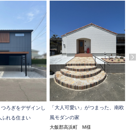
「大人可愛い」がつまった、南欧
素材
くつろぎをデザインし
風モダンの家
和す
あふれる住まい
大飯郡高浜町 M様
舞鶴