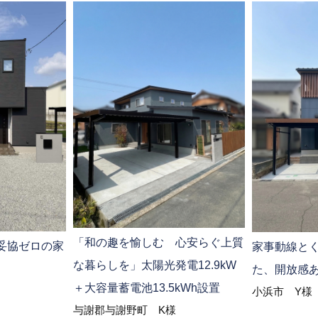
「和の趣を愉しむ 心安らぐ上質
妥協ゼロの家
家事動線と
な暮らしを」太陽光発電12.9kW
た、開放感
＋大容量蓄電池13.5kWh設置
小浜市 Y様
与謝郡与謝野町 K様