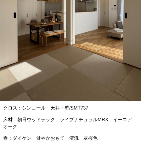
クロス：シンコール 天井・壁/SMT737
床材：朝日ウッドテック ライブナチュラルMRX イーコア
オーク
畳：ダイケン 健やかおもて 清流 灰桜色