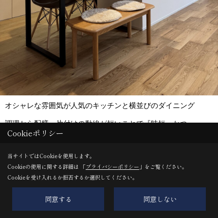
オシャレな雰囲気が人気のキッチンと横並びのダイニング
調理から配膳、片付けの動線が短いことで『時短』かつ、
Cookieポリシー
できあがった料理をから順に運べるので、調理スペースの確保
がしやすく『快適』です◎
当サイトではCookieを使用します。
Cookieの使用に関する詳細は 「
プライバシーポリシー
」をご覧ください。
Cookieを受け入れるか拒否するか選択してください。
クロス：シンコール 天井・壁/SMT737
同意する
同意しない
アクセントクロス：リリカラ LL7228