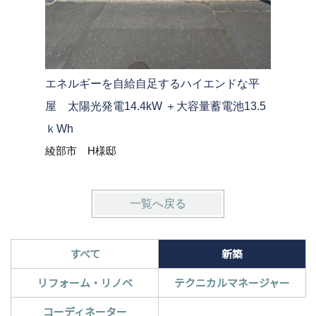
「和の趣
エネルギーを自給自足するハイエンドな平
を」太陽
屋 太陽光発電14.4kW ＋大容量蓄電池13.5
13.5kW
ｋWh
与謝郡与
綾部市 H様邸
一覧へ戻る
すべて
新築
リフォーム・リノベ
テクニカルマネージャー
コーディネーター