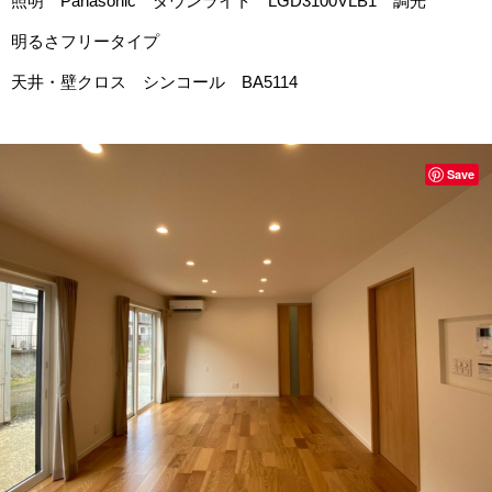
照明 Panasonic ダウンライト LGD3100VLB1 調光
明るさフリータイプ
天井・壁クロス シンコール BA5114
Save