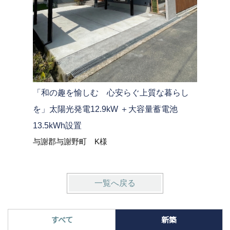
「和の趣を愉しむ 心安らぐ上質な暮らし
素材のコ
を」太陽光発電12.9kW ＋大容量蓄電池
質な「大
13.5kWh設置
舞鶴市 
与謝郡与謝野町 K様
一覧へ戻る
すべて
新築