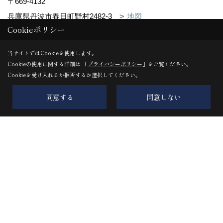
〒669-4132
兵庫県丹波市春日町野村2482-3
地図
Cookieポリシー
TEL：
0795-74-1600
FAX：0795-74-3211
当サイトではCookieを使用します。
＜営業時間＞10:00～17:00
Cookieの使用に関する詳細は 「
プライバシーポリシー
」をご覧ください。
Cookieを受け入れるか拒否するか選択してください。
＜定休日＞年中無休
同意する
同意しない
小浜店
〒917-0241
福井県小浜市遠敷5-404
地図
TEL：
0770-56-5020
FAX：0770-56-5021
＜営業時間＞10:00～17:00
＜定休日＞年中無休
TAMBASASAYAMA古民家リノベ店