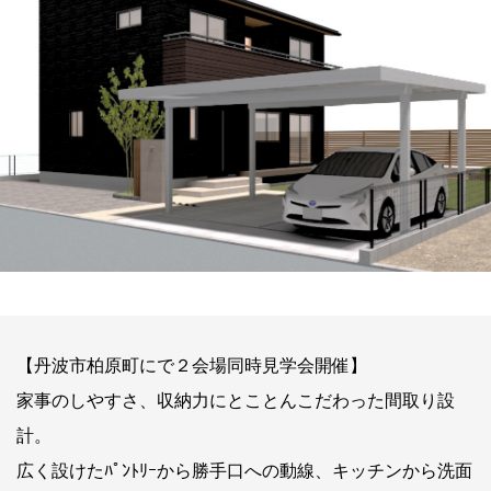
【丹波市柏原町にで２会場同時見学会開催】
家事のしやすさ、収納力にとことんこだわった間取り設
計。
広く設けたﾊﾟﾝﾄﾘｰから勝手口への動線、キッチンから洗面