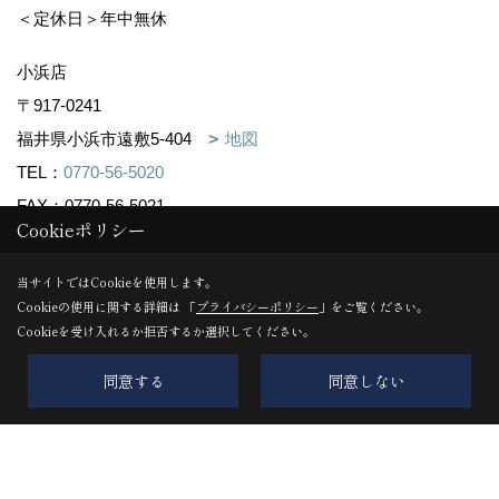
＜定休日＞年中無休
小浜店
〒917-0241
福井県小浜市遠敷5-404
地図
TEL：
0770-56-5020
FAX：0770-56-5021
Cookieポリシー
＜営業時間＞10:00～17:00
＜定休日＞年中無休
当サイトではCookieを使用します。
Cookieの使用に関する詳細は 「
プライバシーポリシー
」をご覧ください。
TAMBASASAYAMA古民家リノベ店
Cookieを受け入れるか拒否するか選択してください。
〒669-2322
同意する
同意しない
丹波篠山市呉服町59番15(デカンショ通)
地図
TEL：
0795-74-1600
FAX：0795-74-3211
＜営業時間＞10:00～16:00