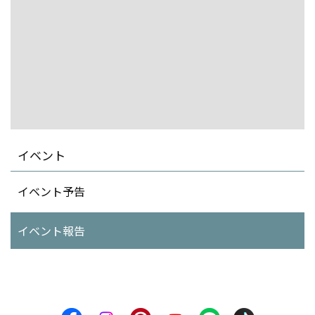
イシンホーム株式会社森下住建 本社 綾部・福知山店
〒623-0031
京都府綾部市味方町鴨ノ堂96-2
地図
TEL：
0773-40-5070
FAX：0773-40-5071
＜営業時間＞10:00〜18:00
＜定休日＞年中無休
丹波店
〒669-4132
兵庫県丹波市春日町野村2482-3
地図
TEL：
0795-74-1600
FAX：0795-74-3211