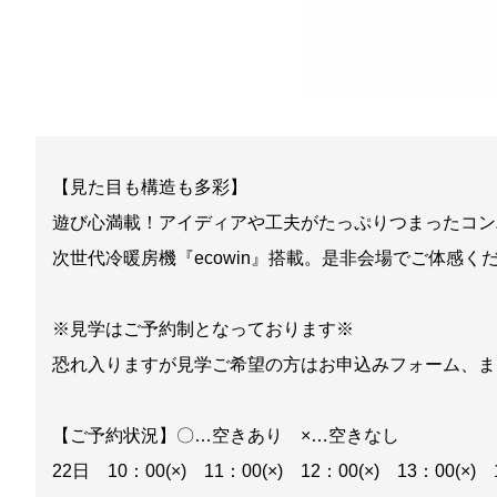
【見た目も構造も多彩】
遊び心満載！アイディアや工夫がたっぷりつまったコン
次世代冷暖房機『ecowin』搭載。是非会場でご体感く
※見学はご予約制となっております※
恐れ入りますが見学ご希望の方はお申込みフォーム、またはお
【ご予約状況】〇…空きあり ×…空きなし
22日 10：00(×) 11：00(×) 12：00(×) 13：00(×)