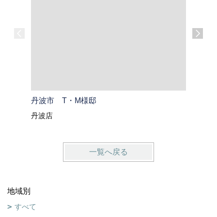
丹波市 T・M様邸
綾部市 
丹波店
綾部・福
一覧へ戻る
地域別
すべて