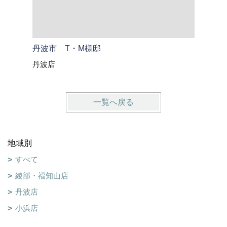
丹波市 T・M様邸
綾部市 
丹波店
綾部・福
一覧へ戻る
地域別
すべて
綾部・福知山店
丹波店
小浜店