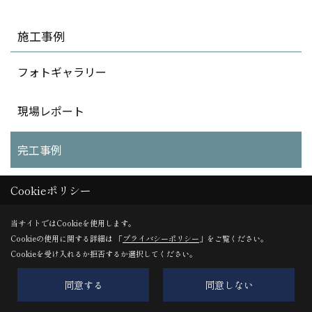
施工事例
フォトギャラリー
現場レポート
完工事例
お客様の声
Cookieポリシー
当サイトではCookieを使用します。
Cookieの使用に関する詳細は 「
プライバシーポリシー
」をご覧ください。
Cookieを受け入れるか拒否するか選択してください。
同意する
同意しない
イシンホーム株式会社森下住建 本社 綾部・福知山店