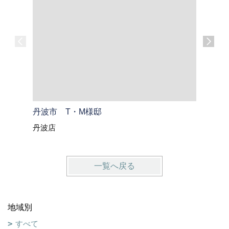
丹波市 T・M様邸
綾部市 
丹波店
綾部・福
一覧へ戻る
地域別
すべて