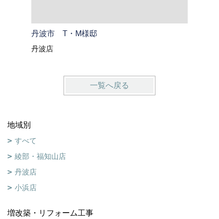
丹波市 T・M様邸
綾部市 
丹波店
綾部・福
一覧へ戻る
地域別
すべて
綾部・福知山店
丹波店
小浜店
増改築・リフォーム工事