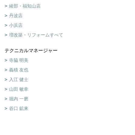
綾部・福知山店
丹波店
小浜店
増改築・リフォームすべて
テクニカルマネージャー
寺脇 明美
義積 友也
入江 健士
山田 敏幸
堀内 一磨
谷口 鉱来