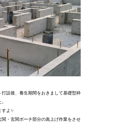
ト打設後、養生期間をおきまして基礎型枠
た。
ますよ✨
玄関・玄関ポーチ部分の嵩上げ作業をさせ