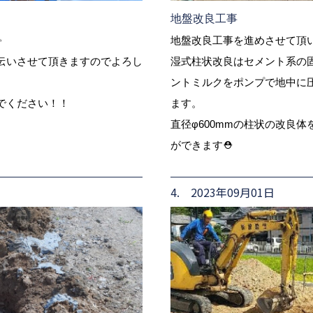
地盤改良工事
✨
地盤改良工事を進めさせて頂
伝いさせて頂きますのでよろし
湿式柱状改良はセメント系の
ントミルクをポンプで地中に
でください！！
ます。
直径φ600mmの柱状の改良
ができます⛑
4. 2023年09月01日