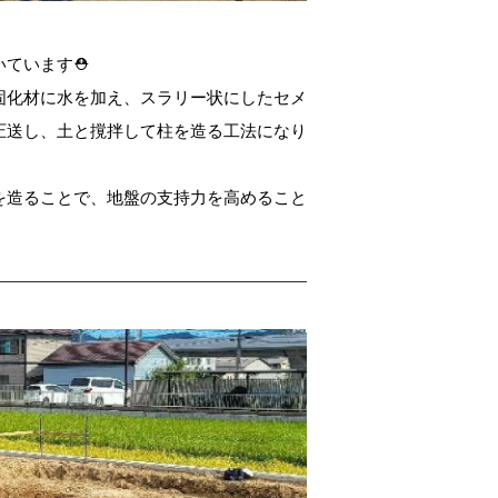
いています⛑
固化材に水を加え、スラリー状にしたセメ
圧送し、土と撹拌して柱を造る工法になり
体を造ることで、地盤の支持力を高めること