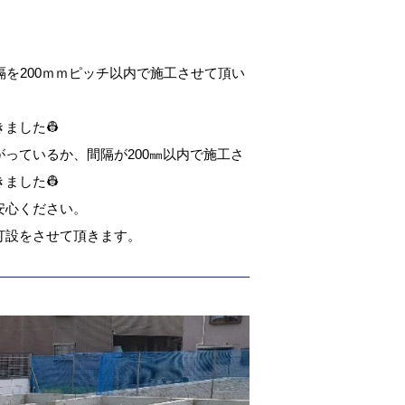
。
隔を200ｍｍピッチ以内で施工させて頂い
ました👷
っているか、間隔が200㎜以内で施工さ
ました👷
安心ください。
打設をさせて頂きます。