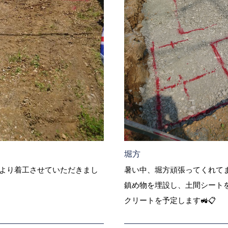
堀方
日より着工させていただきまし
暑い中、堀方頑張ってくれてま
鎮め物を埋設し、土間シート
クリートを予定します🚜📋