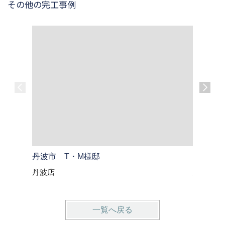
その他の完工事例
丹波市 T・M様邸
綾部市 
丹波店
綾部・福
一覧へ戻る