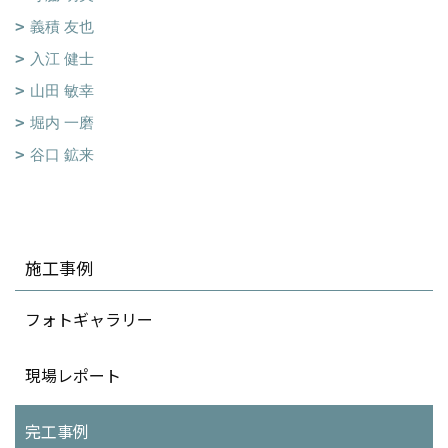
義積 友也
入江 健士
山田 敏幸
堀内 一磨
谷口 鉱来
施工事例
フォトギャラリー
現場レポート
完工事例