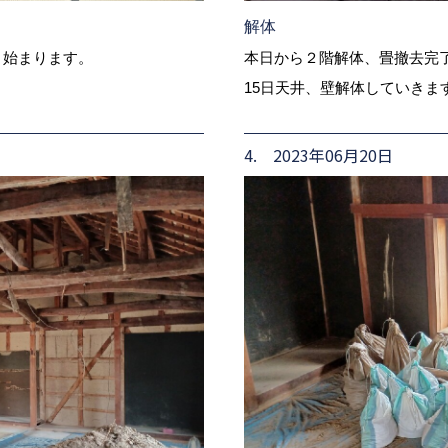
解体
よ始まります。
本日から２階解体、畳撤去完
。
15日天井、壁解体していきま
4. 2023年06月20日