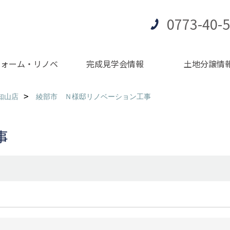
0773-40-
フォーム・リノベ
完成見学会情報
土地分譲情
知山店
綾部市 Ｎ様邸リノベーション工事
事