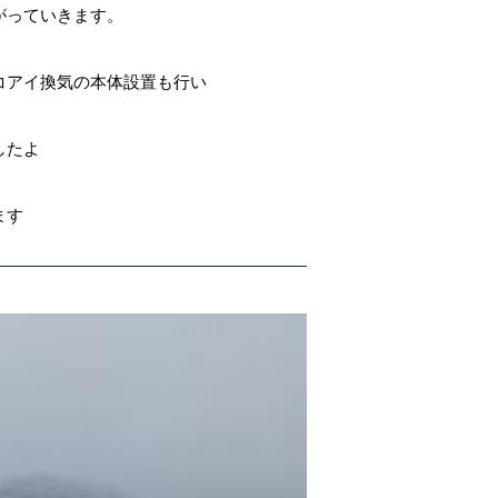
がっていきます。
コアイ換気の本体設置も行い
したよ
ます