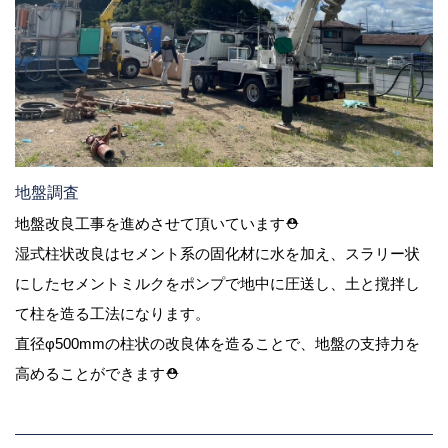
地盤調査
地盤改良工事を進めさせて頂いています⛑
湿式柱状改良はセメント系の固化材に水を加え、スラリー状
にしたセメントミルクをポンプで地中に圧送し、土と撹拌し
て柱を造る工法になります。
直径φ500mmの柱状の改良体を造ることで、地盤の支持力を
高めることができます⛑