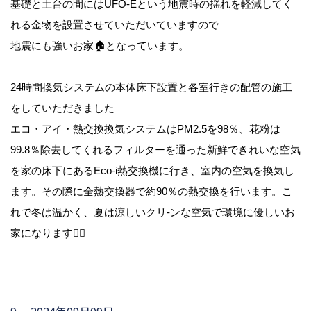
基礎と土台の間にはUFO-Eという地震時の揺れを軽減してく
れる金物を設置させていただいていますので
地震にも強いお家🏠となっています。
24時間換気システムの本体床下設置と各室行きの配管の施工
をしていただきました
エコ・アイ・熱交換換気システムはPM2.5を98％、花粉は
99.8％除去してくれるフィルターを通った新鮮できれいな空気
を家の床下にあるEco-i熱交換機に行き、室内の空気を換気し
ます。その際に全熱交換器で約90％の熱交換を行います。こ
れで冬は温かく、夏は涼しいクリ-ンな空気で環境に優しいお
家になります🙆‍♂️
9. 2024年09月09日