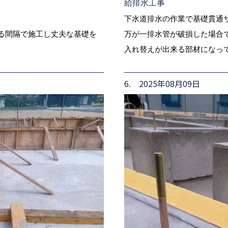
給排水工事
下水道排水の作業で基礎貫通サ
いる間隔で施工し丈夫な基礎を
万が一排水管が破損した場合
入れ替えが出来る部材になっ
6. 2025年08月09日