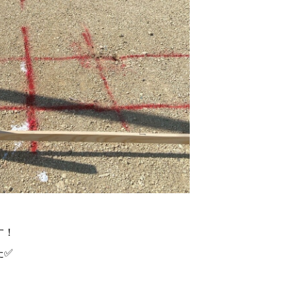
す！
た✅