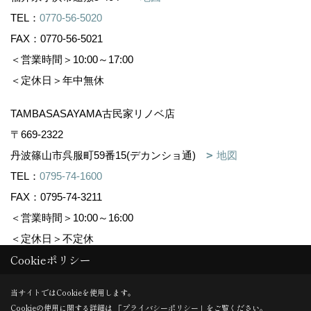
TEL：
0770-56-5020
FAX：0770-56-5021
＜営業時間＞10:00～17:00
＜定休日＞年中無休
TAMBASASAYAMA古民家リノベ店
〒669-2322
丹波篠山市呉服町59番15(デカンショ通)
地図
TEL：
0795-74-1600
FAX：0795-74-3211
＜営業時間＞10:00～16:00
＜定休日＞不定休
Cookieポリシー
Copyright (c) 株式会社森下住建. All Rights Reserved.
当サイトではCookieを使用します。
Cookieの使用に関する詳細は 「
プライバシーポリシー
」をご覧ください。
Produced by
ゴデスクリエイト