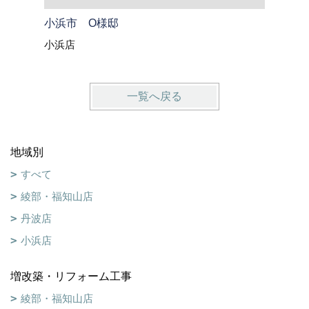
小浜市 O様邸
大飯郡高
小浜店
小浜店
一覧へ戻る
地域別
すべて
綾部・福知山店
丹波店
小浜店
増改築・リフォーム工事
綾部・福知山店