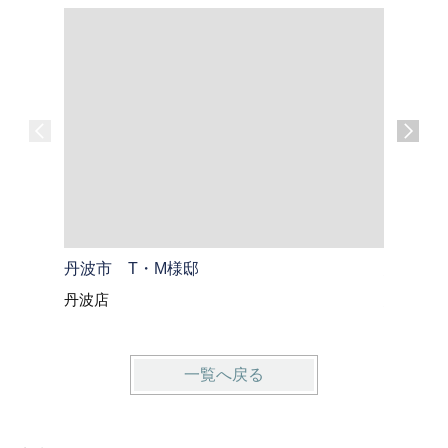
丹波市 T・M様邸
綾部市 
丹波店
綾部・福
一覧へ戻る