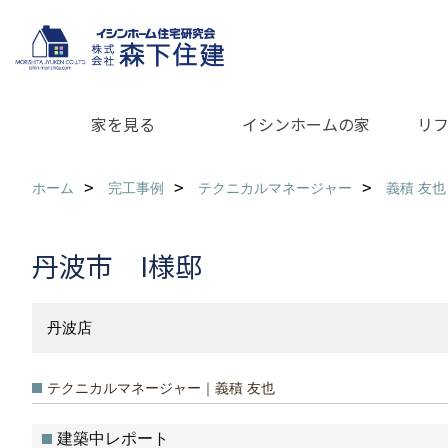
家を見る
イシンホームの家
リ
ホーム
完工事例
テクニカルマネージャー
義積 友也
丹波市 I様邸
丹波店
テクニカルマネージャー｜義積 友也
建築中レポート