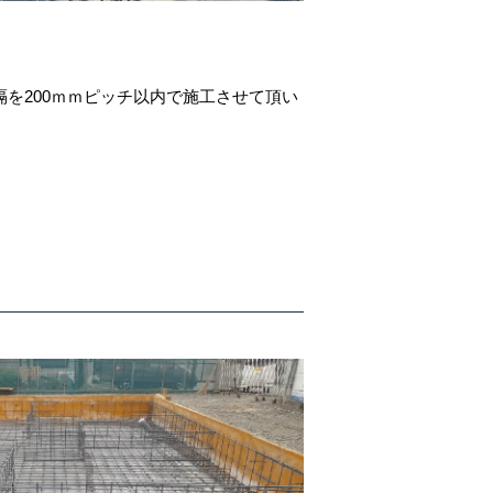
。
隔を200ｍｍピッチ以内で施工させて頂い