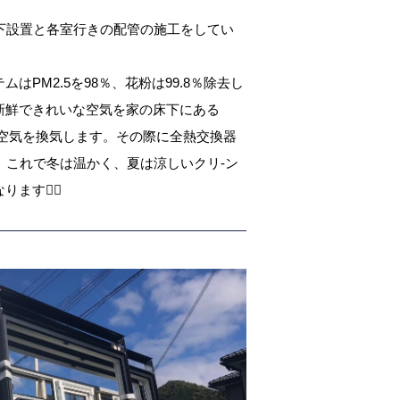
下設置と各室行きの配管の施工をしてい
はPM2.5を98％、花粉は99.8％除去し
新鮮できれいな空気を家の床下にある
内の空気を換気します。その際に全熱交換器
。これで冬は温かく、夏は涼しいクリ-ン
す🙆‍♂️