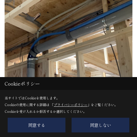
Cookieポリシー
給排水設備工事
当サイトではCookieを使用します。
2Fトイレの給排水配管の施工をさせて頂いて頂きました🚿
Cookieの使用に関する詳細は 「
プライバシーポリシー
」をご覧ください。
Cookieを受け入れるか拒否するか選択してください。
同意する
同意しない
25. 2021年07月08日