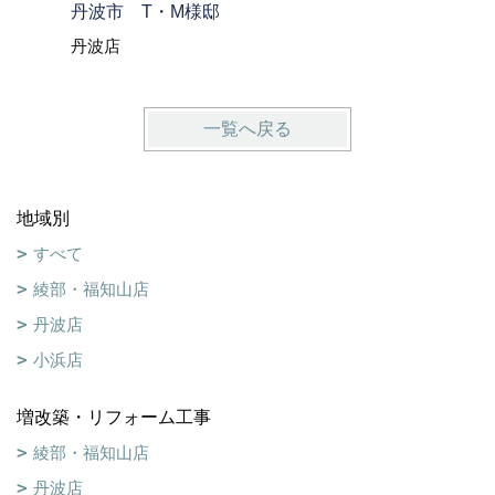
丹波市 T・M様邸
綾部市 
丹波店
綾部・福
一覧へ戻る
地域別
すべて
綾部・福知山店
丹波店
小浜店
増改築・リフォーム工事
綾部・福知山店
丹波店