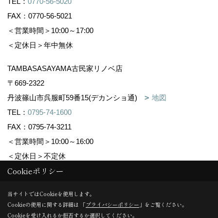
TEL：
0770-56-5020
FAX：0770-56-5021
＜営業時間＞10:00～17:00
＜定休日＞年中無休
TAMBASASAYAMA古民家リノベ店
〒669-2322
丹波篠山市呉服町59番15(デカンショ通)
地図
TEL：
0795-74-1600
FAX：0795-74-3211
＜営業時間＞10:00～16:00
＜定休日＞不定休
Cookieポリシー
Copyright (c) 株式会社森下住建. All Rights Reserved.
当サイトではCookieを使用します。
Cookieの使用に関する詳細は 「
プライバシーポリシー
」をご覧ください。
Produced by
ゴデスクリエイト
Cookieを受け入れるか拒否するか選択してください。