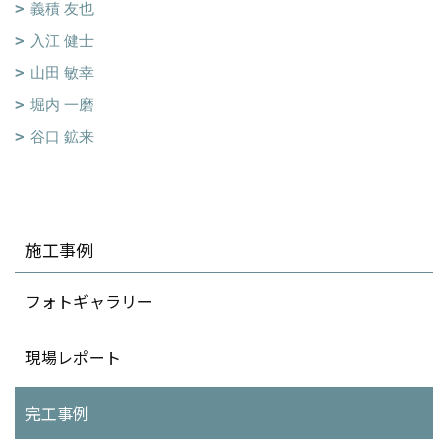
義積 友也
入江 健士
山田 敏幸
堀内 一磨
谷口 鉱来
施工事例
フォトギャラリー
現場レポート
完工事例