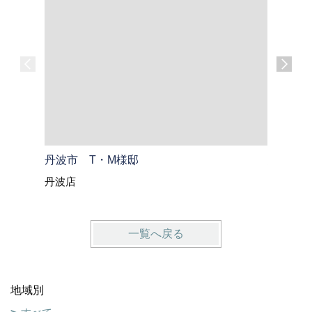
丹波市 T・M様邸
綾部市 
丹波店
綾部・福
一覧へ戻る
地域別