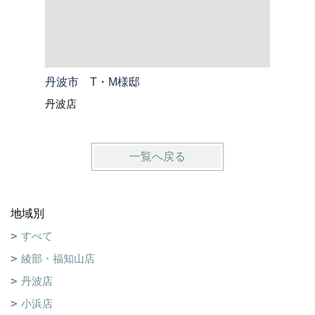
丹波市 T・M様邸
綾部市 
丹波店
綾部・福
一覧へ戻る
地域別
すべて
綾部・福知山店
丹波店
小浜店