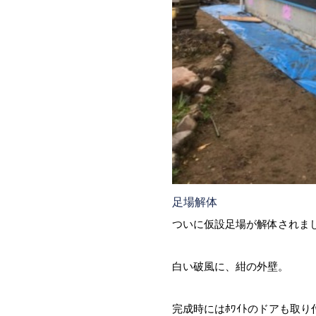
足場解体
ついに仮設足場が解体されま
白い破風に、紺の外壁。
完成時にはﾎﾜｲﾄのドアも取