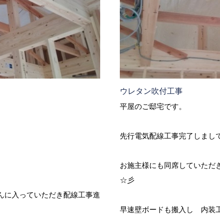
ウレタン吹付工事
平屋のご邸宅です。
先行電気配線工事完了しまし
お施主様にも同席していただ
☆彡
んに入っていただき配線工事進
早速壁ボードも搬入し 内装