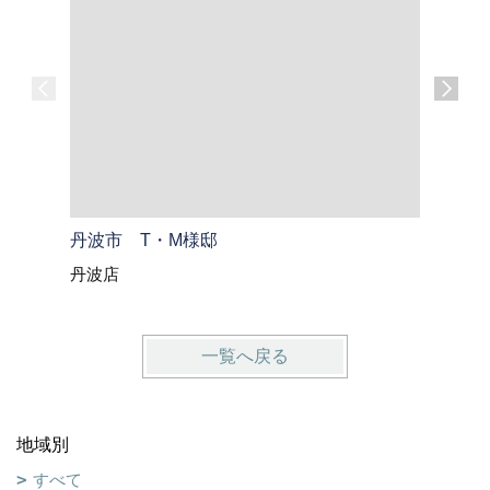
丹波市 T・M様邸
綾部市 
丹波店
綾部・福
一覧へ戻る
地域別
すべて