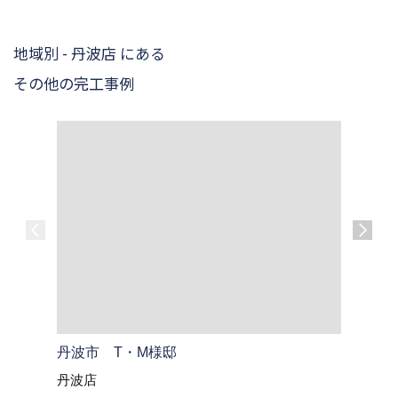
地域別 - 丹波店 にある
その他の完工事例
丹波市 T・M様邸
丹波篠山
丹波店
丹波店