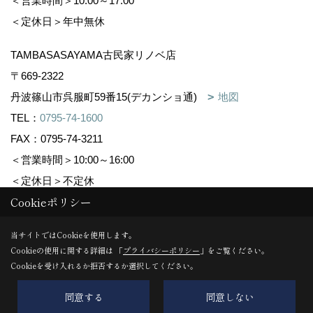
＜営業時間＞10:00～17:00
＜定休日＞年中無休
TAMBASASAYAMA古民家リノベ店
〒669-2322
丹波篠山市呉服町59番15(デカンショ通)
地図
TEL：
0795-74-1600
FAX：0795-74-3211
＜営業時間＞10:00～16:00
＜定休日＞不定休
Cookieポリシー
Copyright (c) 株式会社森下住建. All Rights Reserved.
当サイトではCookieを使用します。
Cookieの使用に関する詳細は 「
プライバシーポリシー
」をご覧ください。
Produced by
ゴデスクリエイト
Cookieを受け入れるか拒否するか選択してください。
同意する
同意しない