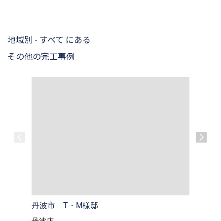
地域別 - すべて にある
その他の完工事例
丹波市 T・M様邸
綾部市 
丹波店
綾部・福