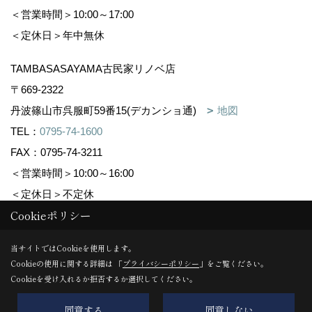
＜営業時間＞10:00～17:00
＜定休日＞年中無休
TAMBASASAYAMA古民家リノベ店
〒669-2322
丹波篠山市呉服町59番15(デカンショ通)
地図
TEL：
0795-74-1600
FAX：0795-74-3211
＜営業時間＞10:00～16:00
＜定休日＞不定休
Cookieポリシー
Copyright (c) 株式会社森下住建. All Rights Reserved.
当サイトではCookieを使用します。
Cookieの使用に関する詳細は 「
プライバシーポリシー
」をご覧ください。
Produced by
ゴデスクリエイト
Cookieを受け入れるか拒否するか選択してください。
同意する
同意しない