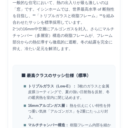
一般的な住宅において、熱の出入りが最も激しいのは
「窓」です。イシンホームでは、世界最高水準 of 断熱性
を目指し、**「トリプルガラスと樹脂フレーム」**を組み
合わせたサッシを標準採用しています。
2つの16mm中空層にアルゴンガスを封入。さらにマルチ
チャンバー（多層室）構造の樹脂フレームが、フレーム
部分からの熱伝導すら徹底的に遮断。冬の結露を完全に
抑え、冷たい足元を解消します。
■ 最高クラスのサッシ仕様（標準）
トリプルガラス（Low-E）：
3枚のガラスと金属
皮膜コーティングで、夏の強い日射熱を反射、冬
の暖房熱を室内に閉じ込めます。
16mmアルゴンガス層：
熱を伝えにくい特性を持
つ重い気体「アルゴンガス」を2重にたっぷり封
入。
マルチチャンバー構造：
樹脂フレーム内部を細か