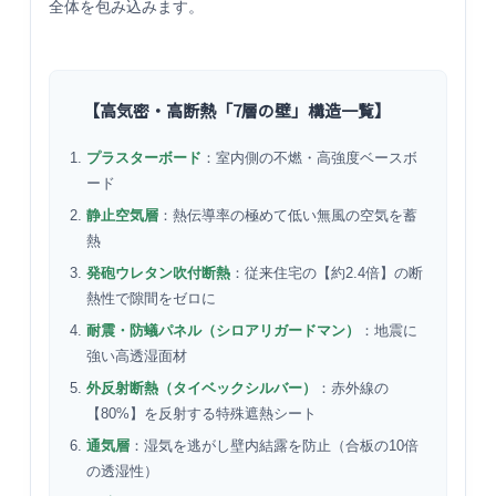
全体を包み込みます。
【高気密・高断熱「7層の壁」構造一覧】
プラスターボード
：室内側の不燃・高強度ベースボ
ード
静止空気層
：熱伝導率の極めて低い無風の空気を蓄
熱
発砲ウレタン吹付断熱
：従来住宅の【約2.4倍】の断
熱性で隙間をゼロに
耐震・防蟻パネル（シロアリガードマン）
：地震に
強い高透湿面材
外反射断熱（タイベックシルバー）
：赤外線の
【80%】を反射する特殊遮熱シート
通気層
：湿気を逃がし壁内結露を防止（合板の10倍
の透湿性）