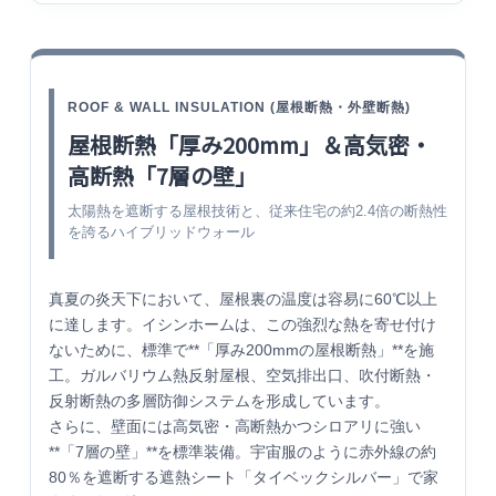
ROOF & WALL INSULATION (屋根断熱・外壁断熱)
屋根断熱「厚み200mm」＆高気密・
高断熱「7層の壁」
太陽熱を遮断する屋根技術と、従来住宅の約2.4倍の断熱性
を誇るハイブリッドウォール
真夏の炎天下において、屋根裏の温度は容易に60℃以上
に達します。イシンホームは、この強烈な熱を寄せ付け
ないために、標準で**「厚み200mmの屋根断熱」**を施
工。ガルバリウム熱反射屋根、空気排出口、吹付断熱・
反射断熱の多層防御システムを形成しています。
さらに、壁面には高気密・高断熱かつシロアリに強い
**「7層の壁」**を標準装備。宇宙服のように赤外線の約
80％を遮断する遮熱シート「タイベックシルバー」で家