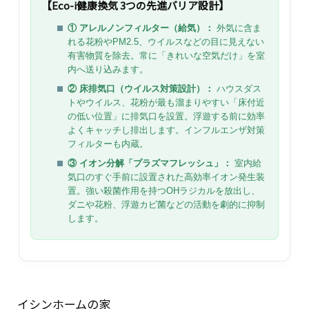
【Eco-i健康換気 3つの先進バリア設計】
① アレルノンフィルター（給気）：
外気に含ま
れる花粉やPM2.5、ウイルスなどの目に見えない
有害物質を除去。常に「きれいな空気だけ」を室
内へ送り込みます。
② 床排気口（ウイルス対策設計）：
ハウスダス
トやウイルス、花粉が最も溜まりやすい「床付近
の低い位置」に排気口を設置。浮遊する前に効率
よくキャッチし排出します。インフルエンザ対策
フィルターも内蔵。
③ イオン分解「プラズマフレッシュ」：
室内給
気口のすぐ手前に設置された高効率イオン発生装
置。強い殺菌作用を持つOHラジカルを放出し、
ダニや花粉、浮遊カビ菌などの活動を劇的に抑制
します。
イシンホームの家