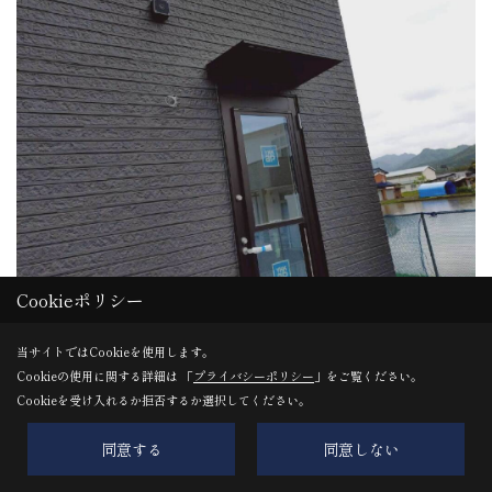
Cookieポリシー
木工事
当サイトではCookieを使用します。
勝手口には、コーンバイザー（庇）の取り付けを行いまし
Cookieの使用に関する詳細は 「
プライバシーポリシー
」をご覧ください。
た。
Cookieを受け入れるか拒否するか選択してください。
雨の吹き込みを防ぎながら、ちょっとした出入りの際にも安
同意する
同意しない
心です♪