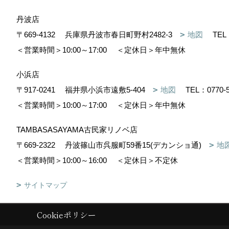
丹波店
〒669-4132
兵庫県丹波市春日町野村2482-3
地図
TEL
＜営業時間＞10:00～17:00
＜定休日＞年中無休
小浜店
〒917-0241
福井県小浜市遠敷5-404
地図
TEL：
0770-
＜営業時間＞10:00～17:00
＜定休日＞年中無休
TAMBASASAYAMA古民家リノベ店
〒669-2322
丹波篠山市呉服町59番15(デカンショ通)
地
＜営業時間＞10:00～16:00
＜定休日＞不定休
サイトマップ
Cookieポリシー
Copyright (c) 株式会社森下住建. All Rights Reserved.
|
Produced by
ゴ