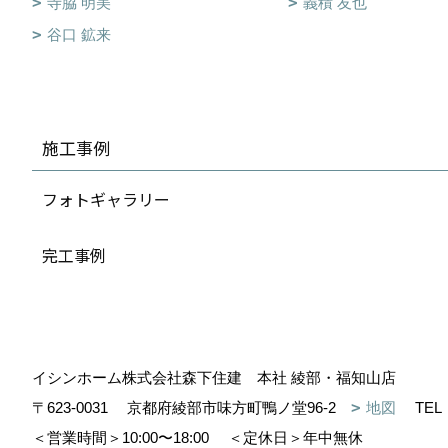
寺脇 明美
義積 友也
谷口 鉱来
施工事例
フォトギャラリー
完工事例
イシンホーム株式会社森下住建 本社 綾部・福知山店
〒623-0031
京都府綾部市味方町鴨ノ堂96-2
地図
TEL
＜営業時間＞10:00〜18:00
＜定休日＞年中無休