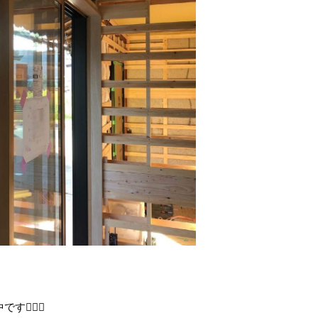
、
🏻‍♂️