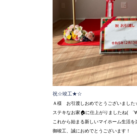
祝☆竣工★☆
Ａ様 お引渡しおめでとうございました
ステキなお家🏠に仕上がりましたね( ´∀｀)
これから始まる新しいマイホーム生活を
御竣工、誠におめでとうございます！