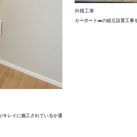
外構工事
カーポート🚗の組立設置工事
がキレイに施工されているか通
。