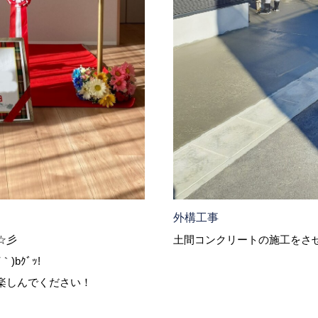
外構工事
土間コンクリートの施工をさ
☆彡
bｸﾞｯ!
楽しんでください！