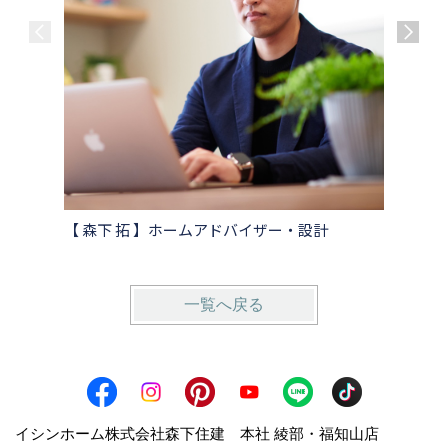
【 森下 拓 】ホームアドバイザー・設計
【 大嶋
一覧へ戻る
イシンホーム株式会社森下住建 本社 綾部・福知山店