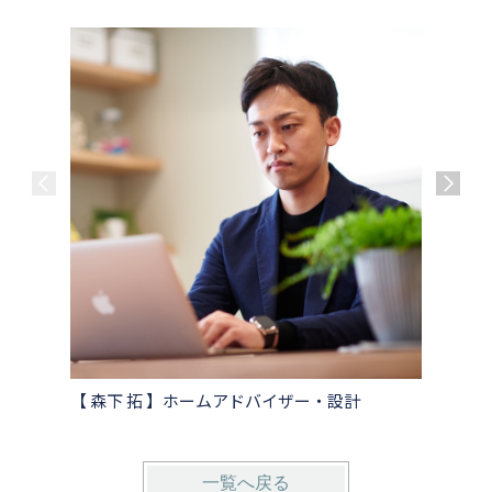
【 森下 拓 】ホームアドバイザー・設計
【 大嶋
一覧へ戻る