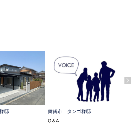
綾部
様邸
舞鶴市 タンゴ様邸
Q＆
Q＆A