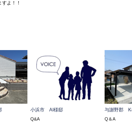
ますよ！！
邸
小浜市 AI様邸
与謝野郡 K
Q&A
Q＆A