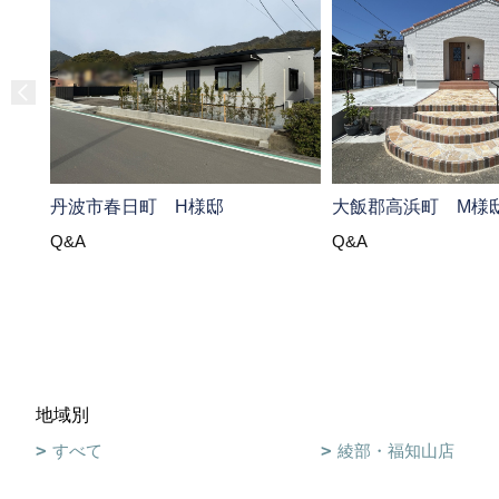
大飯郡高浜町 M様
丹波市春日町 H様邸
Q&A
Q&A
地域別
すべて
綾部・福知山店