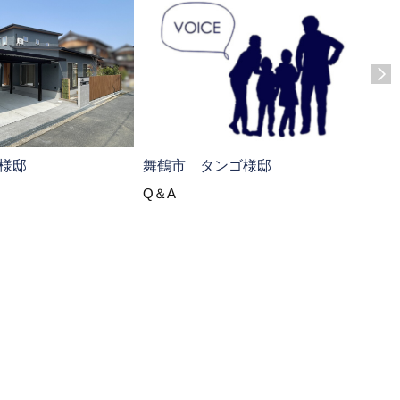
綾部
様邸
舞鶴市 タンゴ様邸
Q＆
Q＆A