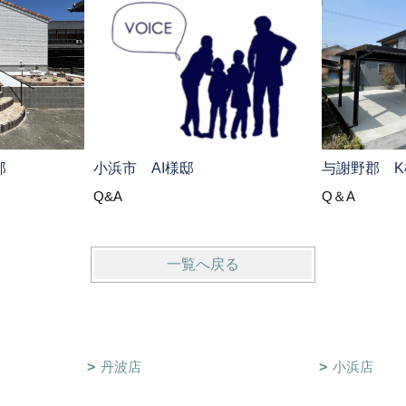
邸
小浜市 AI様邸
与謝野郡 K
Q&A
Q＆A
一覧へ戻る
丹波店
小浜店