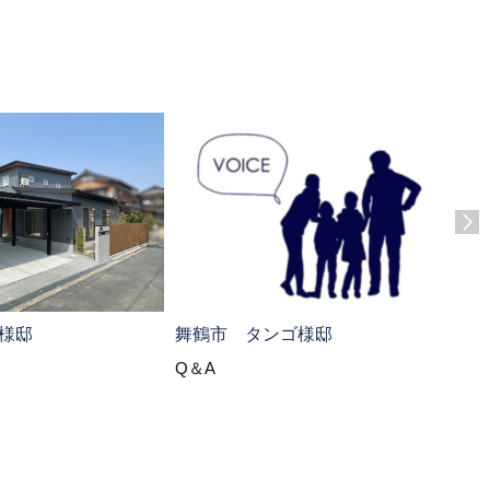
綾部
様邸
舞鶴市 タンゴ様邸
Q＆
Q＆A